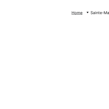
Home
Sainte-Ma
e dans votre 
de vacances 
-Maxime