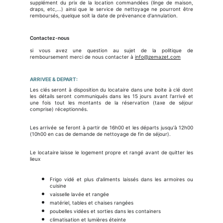
supplément du prix de la location commandées (linge de maison,
draps, etc,...) ainsi que le service de nettoyage ne pourront être
remboursés, quelque soit la date de prévenance d'annulation.
Contactez-nous
si vous avez une question au sujet de la politique de
remboursement merci de nous contacter à
info@zemazet.com
ARRIVEE & DEPART:
Les clés seront à disposition du locataire dans une boite à clé dont
les détails seront communiqués dans les 15 jours avant l'arrivé et
une fois tout les montants de la réservation (taxe de séjour
comprise) réceptionnés.
Les arrivée se feront à partir de 16h00 et les départs jusqu'à 12h00
(10h00 en cas de demande de nettoyage de fin de séjour).
Le locataire laisse le logement propre et rangé avant de quitter les
lieux
Frigo vidé et plus d'aliments laissés dans les armoires ou
cuisine
vaisselle lavée et rangée
matériel, tables et chaises rangées
poubelles vidées et sorties dans les containers
climatisation et lumières éteinte