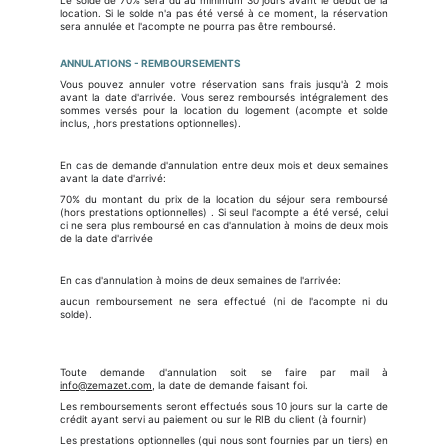
Le solde de 70% sera dû au minimum 30 jours avant le début de la
location. Si le solde n'a pas été versé à ce moment, la réservation
sera annulée et l'acompte ne pourra pas être remboursé.
ANNULATIONS - REMBOURSEMENTS
Vous pouvez annuler votre réservation sans frais jusqu'à 2 mois
avant la date d'arrivée. Vous serez remboursés intégralement des
sommes versés pour la location du logement (acompte et solde
inclus, ,hors prestations optionnelles).
En cas de demande d'annulation entre deux mois et deux semaines
avant la date d'arrivé:
70% du montant du prix de la location du séjour sera remboursé
(hors prestations optionnelles) . Si seul l'acompte a été versé, celui
ci ne sera plus remboursé en cas d'annulation à moins de deux mois
de la date d'arrivée
En cas d'annulation à moins de deux semaines de l'arrivée:
aucun remboursement ne sera effectué (ni de l'acompte ni du
solde).
Toute demande d'annulation soit se faire par mail à
info@zemazet.com
, la date de demande faisant foi.
Les remboursements seront effectués sous 10 jours sur la carte de
crédit ayant servi au paiement ou sur le RIB du client (à fournir)
Les prestations optionnelles (qui nous sont fournies par un tiers) en