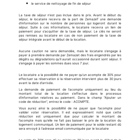
le service de nettoyage de fin de séjour
La taxe de séjour n'est pas inclue dans le prix. Avant le début du
séjour, le locataire recevra de la part de ZemazeT une demande
d'information sur le nombre de personnes qui logeront durant le
séjour. Suite à ces informations, le locataire recevra un lien de
paiement pour s'acquitter de la taxe de séjour. Le clés ne seront
pas remises au locataire en cas de non paiement de la taxe de
séjour intégrale avant le début de la location.
Aucune caution ne sera demandée, mais le locataire s'engage à
payer à première demande par Zemazet des frais engendrés par les
dégâts ou dégradations qu'il aurait occasionné durant sont séjour. Il
s'engage à payer les sommes dues sous 7 jour.
Le locataire a la possibilité de ne payer qu'un acompte de 30% pour
effectuer sa réservation si la réservation intervient plus de 30 jours
avant la date d'arrivée.
La demande de paiement de l'acompte uniquement au lieu du
montant total de la location s'effectue dans le processus
d'information relatives au paiement. Dans le champ "Ajouter un
code de réduction", entrez le code : ACOMPTE.
Vous aurez ainsi la possibilité de ne payer que l'acompte pour
valider voter réservation. Il est expressément noté que cette
réduction est uniquement due pour calculer le montant de
l'acompte mais qu'elle ne fait pas baisser le prix de la location du
logement communiqué. Un lien de paiement pour le solde restant dû
sera envoyé à l'adresse email communiquée par le locataire