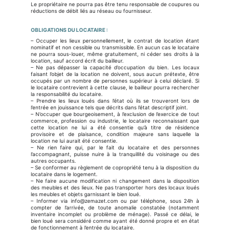
Le propriétaire ne pourra pas être tenu responsable de coupures ou
réductions de débit liés au réseau ou fournisseur.
OBLIGATIONS DU LOCATAIRE
:
– Occuper les lieux personnellement, le contrat de location étant
nominatif et non cessible ou transmissible. En aucun cas le locataire
ne pourra sous-louer, même gratuitement, ni céder ses droits à la
location, sauf accord écrit du bailleur.
– Ne pas dépasser la capacité d’occupation du bien. Les locaux
faisant l’objet de la location ne doivent, sous aucun prétexte, être
occupés par un nombre de personnes supérieur à celui déclaré. Si
le locataire contrevient à cette clause, le bailleur pourra rechercher
la responsabilité du locataire.
– Prendre les lieux loués dans l’état où ils se trouveront lors de
l’entrée en jouissance tels que décrits dans l’état descriptif joint.
– N’occuper que bourgeoisement, à l’exclusion de l’exercice de tout
commerce, profession ou industrie, le locataire reconnaissant que
cette location ne lui a été consentie qu’à titre de résidence
provisoire et de plaisance, condition majeure sans laquelle la
location ne lui aurait été consentie.
– Ne rien faire qui, par le fait du locataire et des personnes
l’accompagnant, puisse nuire à la tranquillité du voisinage ou des
autres occupants.
– Se conformer au règlement de copropriété tenu à la disposition du
locataire dans le logement.
– Ne faire aucune modification ni changement dans la disposition
des meubles et des lieux. Ne pas transporter hors des locaux loués
les meubles et objets garnissant le bien loué.
– Informer via info@zemazet.com ou par téléphone, sous 24h à
compter de l’arrivée, de toute anomalie constatée (notamment
inventaire incomplet ou problème de ménage). Passé ce délai, le
bien loué sera considéré comme ayant été donné propre et en état
de fonctionnement à l’entrée du locataire.