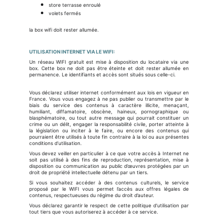
store terrasse enroulé
volets fermés
la box wifi doit rester allumée.
UTILISATION INTERNET VIA LE WIFI:
Un réseau WIFI gratuit est mise à disposition du locataire via une
box. Cette box ne doit pas être éteinte et doit rester allumée en
permanence. Le identifiants et accès sont situés sous celle-ci.
Vous déclarez utiliser internet conformément aux lois en vigueur en
France. Vous vous engagez à ne pas publier ou transmettre par le
biais du service des contenus à caractère illicite, menaçant,
humiliant, diffamatoire, obscène, haineux, pornographique ou
blasphématoire, ou tout autre message qui pourrait constituer un
crime ou un délit, engager la responsabilité civile, porter atteinte à
la législation ou inciter à le faire, ou encore des contenus qui
pourraient être utilisés à toute fin contraire à la loi ou aux présentes
conditions d’utilisation.
Vous devez veiller en particulier à ce que votre accès à Internet ne
soit pas utilisé à des fins de reproduction, représentation, mise à
disposition ou communication au public d’œuvres protégées par un
droit de propriété intellectuelle détenu par un tiers.
Si vous souhaitez accéder à des contenus culturels, le service
proposé par le WIFI vous permet l’accès aux offres légales de
contenus, respectueuses du régime du droit d’auteur.
Vous déclarez garantir le respect de cette politique d’utilisation par
tout tiers que vous autoriserez à accéder à ce service.