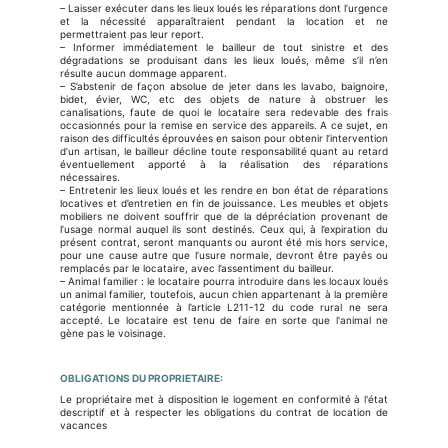
– Laisser exécuter dans les lieux loués les réparations dont l’urgence
et la nécessité apparaîtraient pendant la location et ne
permettraient pas leur report.
– Informer immédiatement le bailleur de tout sinistre et des
dégradations se produisant dans les lieux loués, même s’il n’en
résulte aucun dommage apparent.
– S’abstenir de façon absolue de jeter dans les lavabo, baignoire,
bidet, évier, WC, etc des objets de nature à obstruer les
canalisations, faute de quoi le locataire sera redevable des frais
occasionnés pour la remise en service des appareils. A ce sujet, en
raison des difficultés éprouvées en saison pour obtenir l’intervention
d’un artisan, le bailleur décline toute responsabilité quant au retard
éventuellement apporté à la réalisation des réparations
nécessaires.
– Entretenir les lieux loués et les rendre en bon état de réparations
locatives et d’entretien en fin de jouissance. Les meubles et objets
mobiliers ne doivent souffrir que de la dépréciation provenant de
l’usage normal auquel ils sont destinés. Ceux qui, à l’expiration du
présent contrat, seront manquants ou auront été mis hors service,
pour une cause autre que l’usure normale, devront être payés ou
remplacés par le locataire, avec l’assentiment du bailleur.
– Animal familier : le locataire pourra introduire dans les locaux loués
un animal familier, toutefois, aucun chien appartenant à la première
catégorie mentionnée à l’article L211-12 du code rural ne sera
accepté. Le locataire est tenu de faire en sorte que l'animal ne
gène pas le voisinage.
OBLIGATIONS DU PROPRIETAIRE
:
Le propriétaire met à disposition le logement en conformité à l'état
descriptif et à respecter les obligations du contrat de location de
vacances